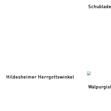
Schublad
Hildesheimer Herrgottswinkel
Walpurgis