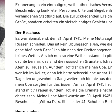
Erinnerungen ein einmaliges, weil authentisches Vermä
Beschreibung konkreter Personen, Orte und Begebenhe
vorhandenen Stadtbild auf. Die zurückliegenden Ereign
Größe, sondern erhalten ein vielschichtiges Gesicht u
Der Beschuss
Es war Sonnabend, den 21. April 1945. Meine Mutti sagt
Russen schießen. Das ist kein Übungsschießen, wie die Z
gehe bloß nach Brot.“ Ich bin nach der Greifenhagene
trübes Wetter. Als ich nun so eine Weile anstand, da pf
dachte bei mir, das sind die russischen Granaten. Ich 
Atem zu Hause an. Auf dem Hof traf ich meinen Opa. Er 
war ich im Keller, denn ich hatte schreckliche Angst. 
Tage den ungewohnten Gang weiter. Ich bin nie aus d
mein Opa sorgten für das Essen. Am 28. April 1945 fiel
stand mit 7 Frauen auf dem Hof, als die Granate einsch
abgerissen. Meine liebe Mutti wurde am 30. April 1945
Beschusses. (Wilma D., 6. Klasse der 41. Schule in Ber
Herausgeber