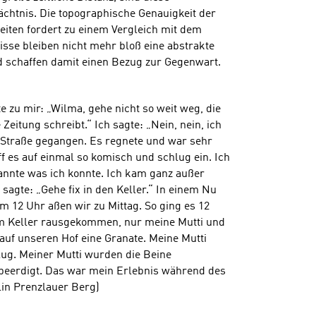
chtnis. Die topographische Genauigkeit der
iten fordert zu einem Vergleich mit dem
isse bleiben nicht mehr bloß eine abstrakte
nd schaffen damit einen Bezug zur Gegenwart.
e zu mir: „Wilma, gehe nicht so weit weg, die
eitung schreibt.“ Ich sagte: „Nein, nein, ich
r Straße gegangen. Es regnete und war sehr
iff es auf einmal so komisch und schlug ein. Ich
rannte was ich konnte. Ich kam ganz außer
sagte: „Gehe fix in den Keller.“ In einem Nu
Um 12 Uhr aßen wir zu Mittag. So ging es 12
em Keller rausgekommen, nur meine Mutti und
 auf unseren Hof eine Granate. Meine Mutti
lug. Meiner Mutti wurden die Beine
 beerdigt. Das war mein Erlebnis während des
lin Prenzlauer Berg)