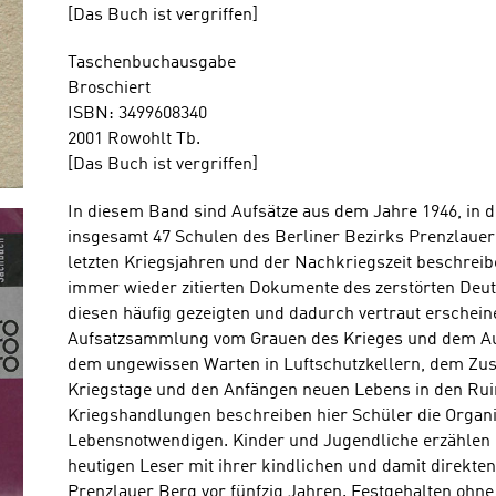
[Das Buch ist vergriffen]
Taschenbuchausgabe
Broschiert
ISBN: 3499608340
2001 Rowohlt Tb.
[Das Buch ist vergriffen]
In diesem Band sind Aufsätze aus dem Jahre 1946, in 
insgesamt 47 Schulen des Berliner Bezirks Prenzlauer
letzten Kriegsjahren und der Nachkriegszeit beschreib
immer wieder zitierten Dokumente des zerstörten Deut
diesen häufig gezeigten und dadurch vertraut erschein
Aufsatzsammlung vom Grauen des Krieges und dem Au
dem ungewissen Warten in Luftschutzkellern, dem Zu
Kriegstage und den Anfängen neuen Lebens in den Rui
Kriegshandlungen beschreiben hier Schüler die Organi
Lebensnotwendigen. Kinder und Jugendliche erzählen ü
heutigen Leser mit ihrer kindlichen und damit direkten
Prenzlauer Berg vor fünfzig Jahren. Festgehalten ohne 